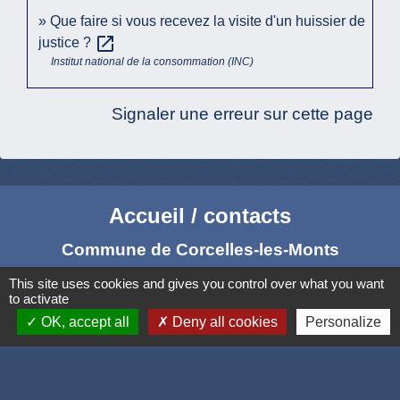
Que faire si vous recevez la visite d'un huissier de
open_in_new
justice ?
Institut national de la consommation (INC)
Signaler une erreur sur cette page
Accueil / contacts
Commune de Corcelles-les-Monts
15, rue Eiffel
This site uses cookies and gives you control over what you want
21160 Corcelles-les-Monts - FRANCE
to activate
OK, accept all
Deny all cookies
Personalize
+33 3 80 42 93 40
Contact par formulaire