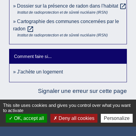
open_in_new
Dossier sur la présence de radon dans l'habitat
Institut de radioprotection et de sûreté nucléaire (IRSN)
Cartographie des communes concernées par le
open_in_new
radon
Institut de radioprotection et de sûreté nucléaire (IRSN)
Comment faire si...
J'achète un logement
Signaler une erreur sur cette page
This site uses cookies and gives you control over what you want
to activate
OK, accept all
Deny all cookies
Personalize
Accueil / contacts