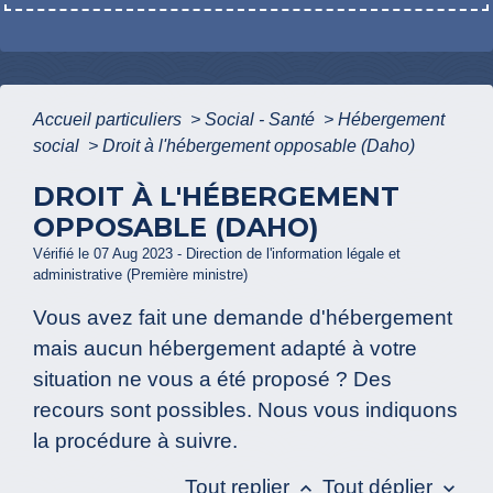
Accueil particuliers
>
Social - Santé
>
Hébergement
social
>
Droit à l'hébergement opposable (Daho)
DROIT À L'HÉBERGEMENT
OPPOSABLE (DAHO)
Vérifié le 07 Aug 2023 - Direction de l'information légale et
administrative (Première ministre)
Vous avez fait une demande d'hébergement
mais aucun hébergement adapté à votre
situation ne vous a été proposé ? Des
recours sont possibles. Nous vous indiquons
la procédure à suivre.
Tout replier
Tout déplier
keyboard_arrow_up
keyboard_arrow_down