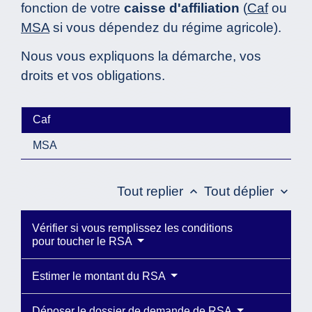
fonction de votre
caisse d'affiliation
(
Caf
ou
MSA
si vous dépendez du régime agricole).
Nous vous expliquons la démarche, vos
droits et vos obligations.
Caf
MSA
Tout replier
Tout déplier
keyboard_arrow_up
keyboard_arrow_down
Vérifier si vous remplissez les conditions
pour toucher le RSA
Estimer le montant du RSA
Déposer le dossier de demande de RSA