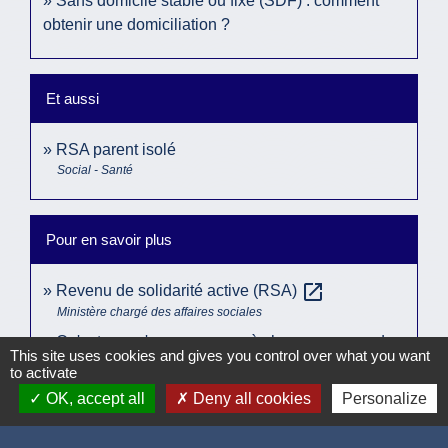
Sans domicile stable ou fixe (SDF) : comment
obtenir une domiciliation ?
Et aussi
RSA parent isolé
Social - Santé
Pour en savoir plus
open_in_new
Revenu de solidarité active (RSA)
Ministère chargé des affaires sociales
Qu'est-ce qu'une personne à charge au sens du
This site uses cookies and gives you control over what you want
open_in_new
RSA ?
to activate
Ministère chargé de la santé
OK, accept all
Deny all cookies
Personalize
Signaler une erreur sur cette page