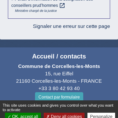
open_in_new
conseillers prud'hommes
Ministère chargé de la justice
Signaler une erreur sur cette page
Accueil / contacts
Commune de Corcelles-les-Monts
15, rue Eiffel
21160 Corcelles-les-Monts - FRANCE
+33 3 80 42 93 40
Contact par formulaire
This site uses cookies and gives you control over what you want
to activate
Mél
: mairie@corcelles-les-monts.fr
OK, accept all
Deny all cookies
Personalize