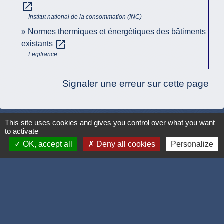
open_in_new
Institut national de la consommation (INC)
Normes thermiques et énergétiques des bâtiments
open_in_new
existants
Legifrance
Signaler une erreur sur cette page
This site uses cookies and gives you control over what you want
to activate
Accueil / contacts
OK, accept all
Deny all cookies
Personalize
Commune de Corcelles-les-Monts
15, rue Eiffel
21160 Corcelles-les-Monts - FRANCE
+33 3 80 42 93 40
Contact par formulaire