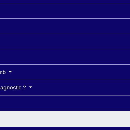
omb
diagnostic ?