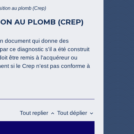
sition au plomb (Crep)
ION AU PLOMB (CREP)
 un document qui donne des
 ce diagnostic s'il a été construit
oit être remis à l'acquéreur ou
ent si le Crep n'est pas conforme à
Tout replier
Tout déplier
keyboard_arrow_up
keyboard_arrow_down