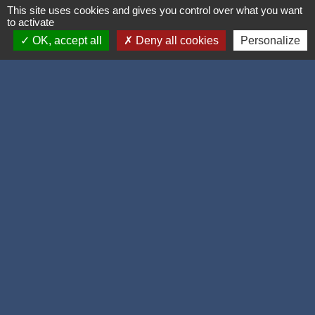
Signaler une erreur sur cette page
This site uses cookies and gives you control over what you want
to activate
OK, accept all
Deny all cookies
Personalize
Accueil / contacts
Commune de Corcelles-les-Monts
15, rue Eiffel
21160 Corcelles-les-Monts - FRANCE
+33 3 80 42 93 40
Contact par formulaire
Mél
: mairie@corcelles-les-monts.fr
Liens