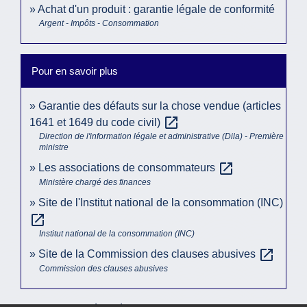
Achat d'un produit : garantie légale de conformité
Argent - Impôts - Consommation
Pour en savoir plus
Garantie des défauts sur la chose vendue (articles
open_in_new
1641 et 1649 du code civil)
Direction de l'information légale et administrative (Dila) - Première
ministre
open_in_new
Les associations de consommateurs
Ministère chargé des finances
Site de l'Institut national de la consommation (INC)
open_in_new
Institut national de la consommation (INC)
open_in_new
Site de la Commission des clauses abusives
Commission des clauses abusives