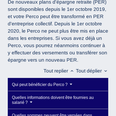
De nouveaux plans d'épargne retraite (PER)
sont disponibles depuis le 1
er
octobre 2019,
et votre Perco peut être transformé en PER
d'entreprise collectif. Depuis le 1
er
octobre
2020, le Perco ne peut plus être mis en place
dans les entreprises. Si vous avez déjà un
Perco, vous pourrez néanmoins continuer à
y effectuer des versements ou transférer son
épargne vers un nouveau PER.
Tout replier
Tout déplier
keyboard_arrow_up
keyboard_arrow_down
Qui peut bénéficier du Perco ?
Quelles informations doivent être fournies au
salarié ?
Quelles sommes peuvent être versées dans