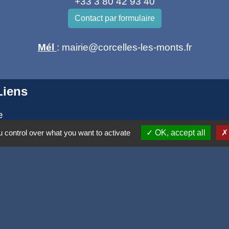
+33 3 80 42 93 40
Contact par formulaire
Mél
: mairie@corcelles-les-monts.fr
Liens
e
 la Côte d'or
 control over what you want to activate
OK, accept all
ogne Franche Comté
et
tique de confidentialité
-
Accessibilité
-
Plan du site