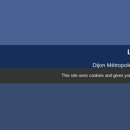
Dijon Métropol
Département de
This site uses cookies and gives you
Région Bourg
Panneau Pock
Mentions légales
-
Poli