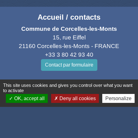
Accueil / contacts
Commune de Corcelles-les-Monts
15, rue Eiffel
21160 Corcelles-les-Monts - FRANCE
+33 3 80 42 93 40
Contact par formulaire
Mél
: mairie@corcelles-les-monts.fr
This site uses cookies and gives you control over what you want
to activate
OK, accept all
Deny all cookies
Personalize
Liens
Dijon Métropole
Département de la Côte d'or